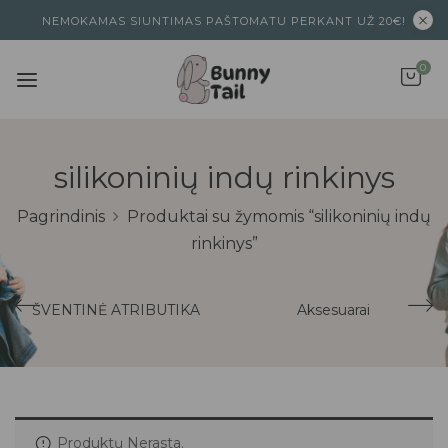
NEMOKAMAS SIUNTIMAS PAŠTOMATU PERKANT UŽ 20€!
0
silikoninių indų rinkinys
Pagrindinis
Produktai su žymomis “silikoninių indų
rinkinys”
ŠVENTINĖ ATRIBUTIKA
Aksesuarai
Produktų Nerasta.