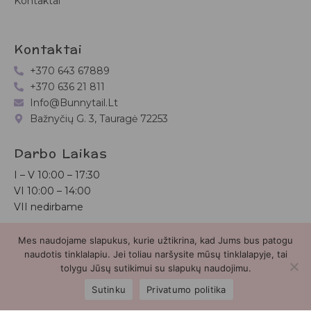
Kontaktai
Kontaktai
+370 643 67889
+370 636 21 811
Info@bunnytail.lt
Bažnyčių G. 3, Tauragė 72253
Darbo Laikas
I – V
10:00 – 17:30
VI
10:00 – 14:00
VII nedirbame
Mes naudojame slapukus, kurie užtikrina, kad Jums bus patogu
Bunnytail.lt
| Copyright 2026 | Svetainė sukurta
Myra.lt
naudotis tinklalapiu. Jei toliau naršysite mūsų tinklalapyje, tai
tolygu Jūsų sutikimui su slapukų naudojimu.
2
Sutinku
Privatumo politika
Parduotuvė
Paieška
Paskyra
Mėgstamiausieji