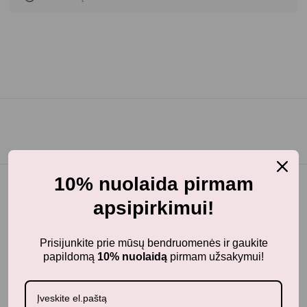
10% nuolaida pirmam
apsipirkimui!
Prisijunkite prie mūsų bendruomenės ir gaukite
papildomą
10% nuolaidą
pirmam užsakymui!
BunnyTail
– vaikiškų prekių krautuvėlė, kurioje rasite
kokybiškus ir stilingus daiktus savo vaikams!