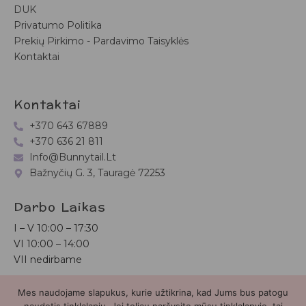
DUK
Privatumo Politika
Prekių Pirkimo - Pardavimo Taisyklės
Kontaktai
Kontaktai
+370 643 67889
+370 636 21 811
Info@bunnytail.lt
Bažnyčių G. 3, Tauragė 72253
Darbo Laikas
I – V
10:00 – 17:30
VI
10:00 – 14:00
VII nedirbame
Mes naudojame slapukus, kurie užtikrina, kad Jums bus patogu
Bunnytail.lt
| Copyright 2026 | Svetainė sukurta
Myra.lt