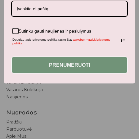
BunnyTail
– vaikiškų prekių krautuvėlė, kurioje rasite
kokybiškus ir stilingus daiktus savo vaikams!
Sutinku gauti naujienas ir pasiūlymus
Parduotuvė
Daugiau apie privatumo politiką rasite čia:
www.bunnytail.lt/privatumo-
politika
Aksesuarai
Apranga
Kūdikiams
PRENUMERUOTI
Pažaiskime
Populiariausi
Vaiko Kambarys
Vasaros Kolekcija
Naujienos
Nuorodos
Pradžia
Parduotuvė
Apie Mus