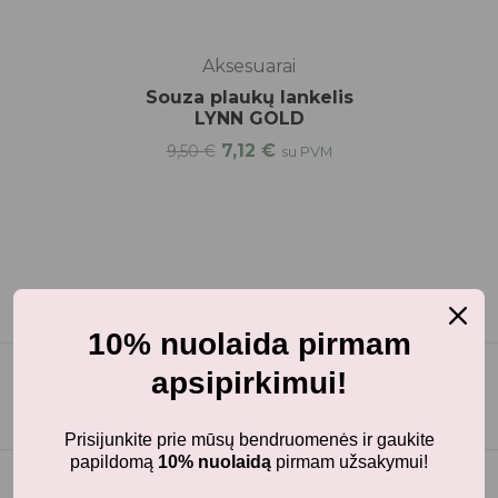
-25%
Aksesuarai
Souza plaukų lankelis
LYNN GOLD
7,12
€
9,50
€
su PVM
10% nuolaida pirmam
apsipirkimui!
Prisijunkite prie mūsų bendruomenės ir gaukite
papildomą
10% nuolaidą
pirmam užsakymui!