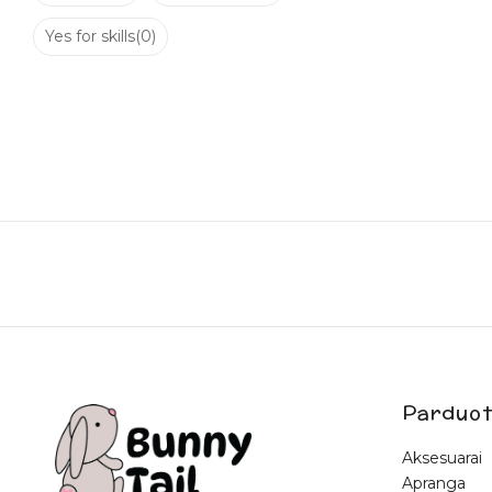
Yes for skills
(0)
Parduot
Aksesuarai
Apranga