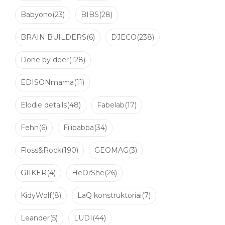
Babyono
(23)
BIBS
(28)
BRAIN BUILDERS
(6)
DJECO
(238)
Done by deer
(128)
EDISONmama
(11)
Elodie details
(48)
Fabelab
(17)
Fehn
(6)
Filibabba
(34)
Floss&Rock
(190)
GEOMAG
(3)
GIIKER
(4)
HeOrShe
(26)
KidyWolf
(8)
LaQ konstruktoriai
(7)
Leander
(5)
LUDI
(44)