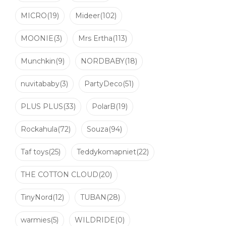
MICRO
(19)
Mideer
(102)
MOONIE
(3)
Mrs Ertha
(113)
Munchkin
(9)
NORDBABY
(18)
nuvitababy
(3)
PartyDeco
(51)
PLUS PLUS
(33)
PolarB
(19)
Rockahula
(72)
Souza
(94)
Taf toys
(25)
Teddykomapniet
(22)
THE COTTON CLOUD
(20)
TinyNord
(12)
TUBAN
(28)
warmies
(5)
WILDRIDE
(0)