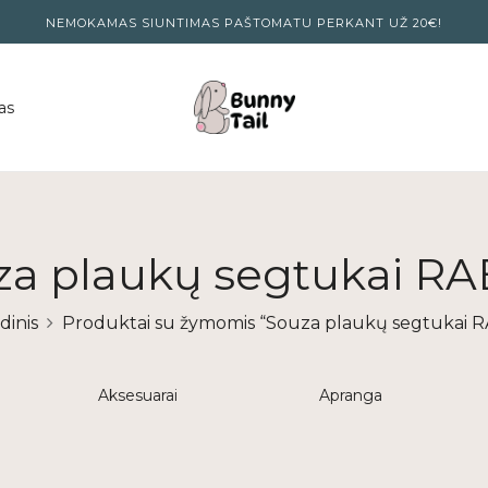
NEMOKAMAS SIUNTIMAS PAŠTOMATU PERKANT UŽ 20€!
as
za plaukų segtukai RA
dinis
Produktai su žymomis “Souza plaukų segtukai 
Aksesuarai
Apranga