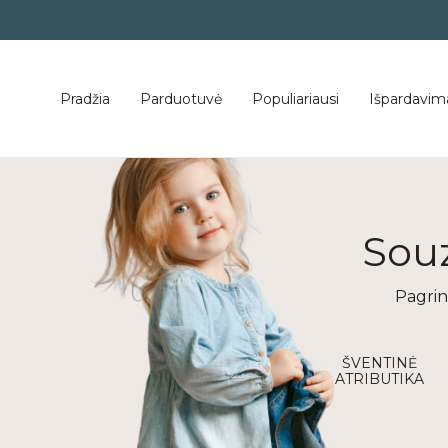
Pradžia
Parduotuvė
Populiariausi
Išpardavim
Sou
Pagrin
mbarys
Vasaros kolekcija
ŠVENTINĖ
ATRIBUTIKA