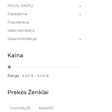
PAGAL AMŽIŲ
Pažaiskime
Populiariausi
Vaiko kambarys
Vasaros kolekcija
Kaina
Range :
6,00
€
-
6,00
€
Prekės Ženklai
1curiosity
(3)
Arias
(47)