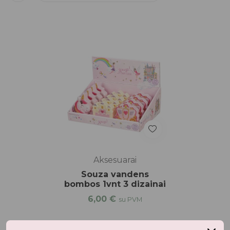
Aksesuarai
Souza vandens
bombos 1vnt 3 dizainai
6,00
€
su PVM