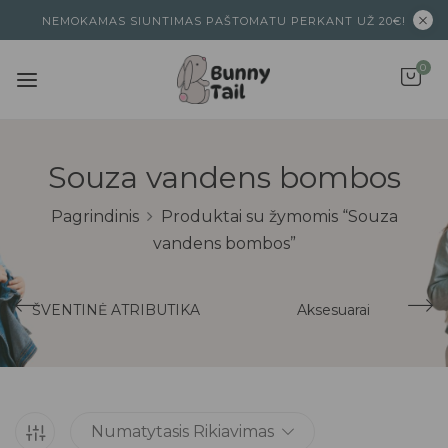
NEMOKAMAS SIUNTIMAS PAŠTOMATU PERKANT UŽ 20€!
0
Souza vandens bombos
Pagrindinis
Produktai su žymomis “Souza
vandens bombos”
ŠVENTINĖ ATRIBUTIKA
Aksesuarai
Numatytasis Rikiavimas