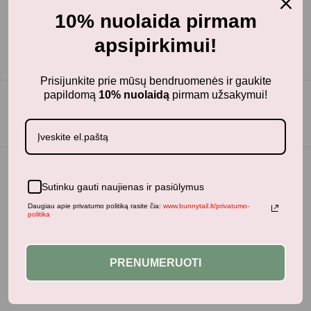
10% nuolaida pirmam
apsipirkimui!
Prisijunkite prie mūsų bendruomenės ir gaukite
papildomą
10% nuolaidą
pirmam užsakymui!
Sutinku gauti naujienas ir pasiūlymus
Daugiau apie privatumo politiką rasite čia:
www.bunnytail.lt/privatumo-
politika
PRENUMERUOTI
BunnyTail
– vaikiškų prekių krautuvėlė, kurioje rasite
kokybiškus ir stilingus daiktus savo vaikams!