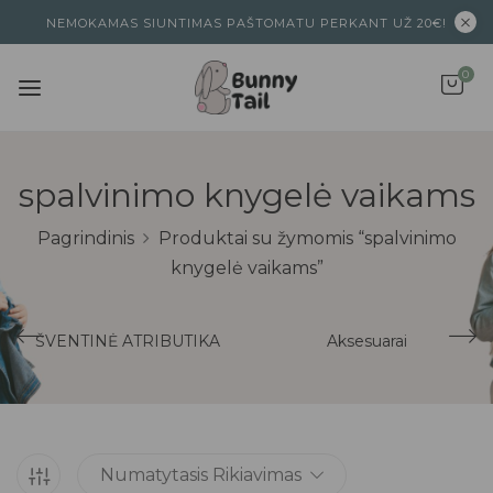
NEMOKAMAS SIUNTIMAS PAŠTOMATU PERKANT UŽ 20€!
0
spalvinimo knygelė vaikams
Pagrindinis
Produktai su žymomis “spalvinimo
knygelė vaikams”
ŠVENTINĖ ATRIBUTIKA
Aksesuarai
Numatytasis Rikiavimas