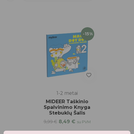
-15%
1-2 metai
MIDEER Taškinio
Spalvinimo Knyga
Stebuklų Šalis
8,49
€
9,99
€
su PVM