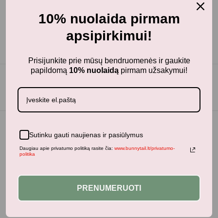
10% nuolaida pirmam
apsipirkimui!
Prisijunkite prie mūsų bendruomenės ir gaukite
papildomą
10% nuolaidą
pirmam užsakymui!
Sutinku gauti naujienas ir pasiūlymus
Daugiau apie privatumo politiką rasite čia:
www.bunnytail.lt/privatumo-
politika
PRENUMERUOTI
BunnyTail
– vaikiškų prekių krautuvėlė, kurioje rasite
kokybiškus ir stilingus daiktus savo vaikams!