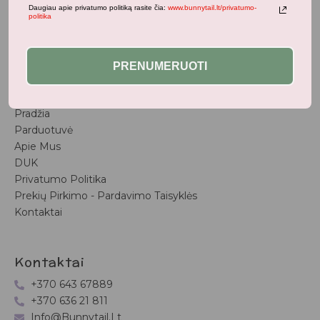
Populiariausi
Daugiau apie privatumo politiką rasite čia:
www.bunnytail.lt/privatumo-
politika
Vaiko Kambarys
Vasaros Kolekcija
Naujienos
PRENUMERUOTI
Nuorodos
Pradžia
Parduotuvė
Apie Mus
DUK
Privatumo Politika
Prekių Pirkimo - Pardavimo Taisyklės
Kontaktai
Kontaktai
+370 643 67889
+370 636 21 811
Info@bunnytail.lt