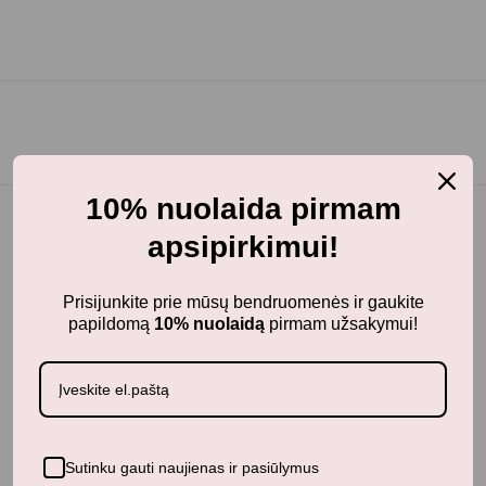
10% nuolaida pirmam
apsipirkimui!
BunnyTail
– vaikiškų prekių krautuvėlė, kurioje rasite
Prisijunkite prie mūsų bendruomenės ir gaukite
kokybiškus ir stilingus daiktus savo vaikams!
papildomą
10% nuolaidą
pirmam užsakymui!
Parduotuvė
Aksesuarai
Apranga
Kūdikiams
Sutinku gauti naujienas ir pasiūlymus
Pažaiskime