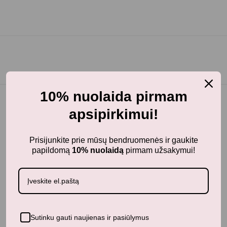
10% nuolaida pirmam
apsipirkimui!
BunnyTail
– vaikiškų prekių krautuvėlė, kurioje rasite
Prisijunkite prie mūsų bendruomenės ir gaukite
kokybiškus ir stilingus daiktus savo vaikams!
papildomą
10% nuolaidą
pirmam užsakymui!
Parduotuvė
Aksesuarai
Apranga
Kūdikiams
Pažaiskime
Sutinku gauti naujienas ir pasiūlymus