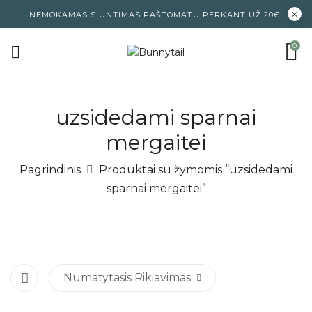
NEMOKAMAS SIUNTIMAS PAŠTOMATU PERKANT UŽ 20€!
0
uzsidedami sparnai
mergaitei
Pagrindinis
Produktai su žymomis “uzsidedami
sparnai mergaitei”
Numatytasis Rikiavimas