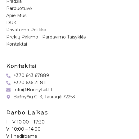
Pradžia
Parduotuvė
Apie Mus
DUK
Privatumo Politika
Prekių Pirkimo - Pardavimo Taisyklės
Kontaktai
Kontaktai
+370 643 67889
+370 636 21 811
Info@bunnytail.lt
Bažnyčių G. 3, Tauragė 72253
Darbo Laikas
I – V
10:00 – 17:30
VI
10:00 – 14:00
VII nedirbame