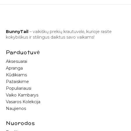
BunnyTail
– vaikiškų prekių krautuvėlė, kurioje rasite
kokybiškus ir stilingus daiktus savo vaikams!
Parduotuvė
Aksesuarai
Apranga
Kūdikiams
Pažaiskime
Populiariausi
Vaiko Kambarys
Vasaros Kolekcija
Naujienos
Nuorodos