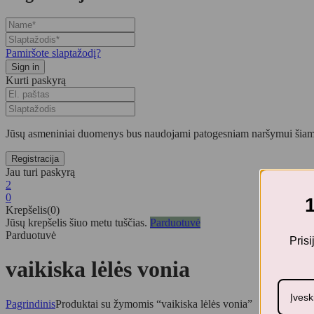
Pamiršote slaptažodį?
Kurti paskyrą
Jūsų asmeniniai duomenys bus naudojami patogesniam naršymui šiame
Jau turi paskyrą
2
0
Krepšelis(0)
Jūsų krepšelis šiuo metu tuščias.
Parduotuvė
Parduotuvė
Pris
vaikiska lėlės vonia
Pagrindinis
Produktai su žymomis “vaikiska lėlės vonia”