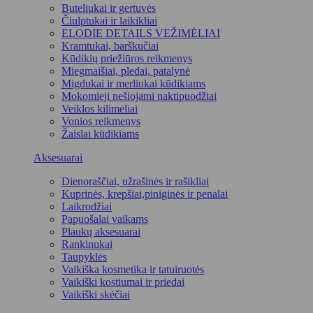
Buteliukai ir gertuvės
Čiulptukai ir laikikliai
ELODIE DETAILS VEŽIMĖLIAI
Kramtukai, barškučiai
Kūdikių priežiūros reikmenys
Miegmaišiai, pledai, patalynė
Migdukai ir merliukai kūdikiams
Mokomieji nešiojami naktipuodžiai
Veiklos kilimėliai
Vonios reikmenys
Žaislai kūdikiams
Aksesuarai
Dienoraščiai, užrašinės ir rašikliai
Kuprinės, krepšiai,piniginės ir penalai
Laikrodžiai
Papuošalai vaikams
Plaukų aksesuarai
Rankinukai
Taupyklės
Vaikiška kosmetika ir tatuiruotės
Vaikiški kostiumai ir priedai
Vaikiški skėčiai