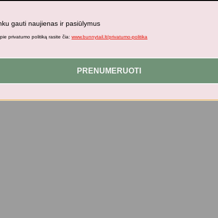
nku gauti naujienas ir pasiūlymus
ie privatumo politiką rasite čia:
www.bunnytail.lt/privatumo-politika
PRENUMERUOTI