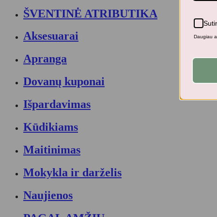
ŠVENTINĖ ATRIBUTIKA
Suti
Aksesuarai
Daugiau ap
Apranga
Dovanų kuponai
Išpardavimas
Kūdikiams
Maitinimas
Mokykla ir darželis
Naujienos