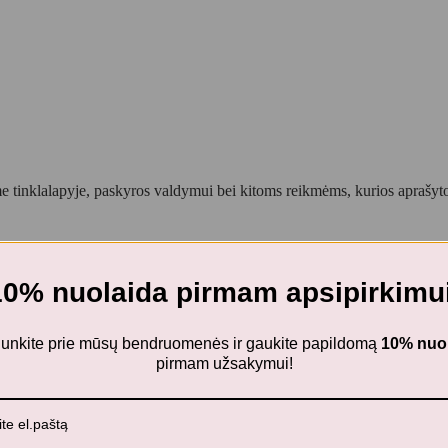
 tinklalapyje, paskyros valdymui bei kitoms reikmėms, kurios aprašy
10% nuolaida pirmam apsipirkimui
ijunkite prie mūsų bendruomenės ir gaukite papildomą
10% nuo
pirmam užsakymui!