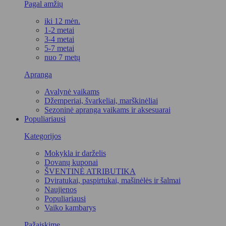
Pagal amžių
iki 12 mėn.
1-2 metai
3-4 metai
5-7 metai
nuo 7 metų
Apranga
Avalynė vaikams
Džemperiai, švarkeliai, marškinėliai
Sezoninė apranga vaikams ir aksesuarai
Populiariausi
Kategorijos
Mokykla ir darželis
Dovanų kuponai
ŠVENTINĖ ATRIBUTIKA
Dviratukai, paspirtukai, mašinėlės ir šalmai
Naujienos
Populiariausi
Vaiko kambarys
Pažaiskime