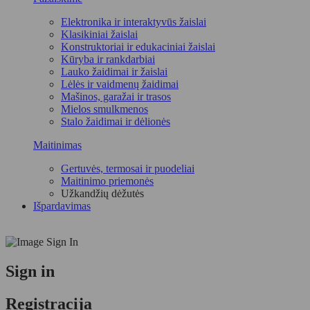
Elektronika ir interaktyvūs žaislai
Klasikiniai žaislai
Konstruktoriai ir edukaciniai žaislai
Kūryba ir rankdarbiai
Lauko žaidimai ir žaislai
Lėlės ir vaidmenų žaidimai
Mašinos, garažai ir trasos
Mielos smulkmenos
Stalo žaidimai ir dėlionės
Maitinimas
Gertuvės, termosai ir puodeliai
Maitinimo priemonės
Užkandžių dėžutės
Išpardavimas
Sign in
Registracija