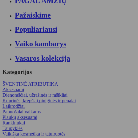
PAGAL AMŽIŲ
Pažaiskime
Populiariausi
Vaiko kambarys
Vasaros kolekcija
Kategorijos
ŠVENTINĖ ATRIBUTIKA
Aksesuarai
Dienoraščiai, užrašinės ir rašikliai
Kuprinės, krepšiai,piniginės ir penalai
Laikrodžiai
Papuošalai vaikams
Plaukų aksesuarai
Rankinukai
Taupyklės
Vaikiška kosmetika ir tatuiruotės