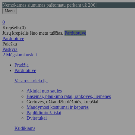
Nemokamas siuntimas paštomatu perkant už 20€!
Menu
0
Krepšelis(0)
Jūsų krepšelis šiuo metu tuščias.
Parduotuvė
Parduotuvė
Paieška
Paskyra
2
Mėgstamiausieji
Pradžia
Parduotuvė
Vasaros kolekcija
Akiniai nuo saulės
Baseinai, plaukimo ratai, rankovės, liemenės
Gertuvės, užkandžių dėžutės, krepšiai
Maudymosi kostiumai ir kepurės
Paplūdimio žaislai
Dviratukai
Kūdikiams