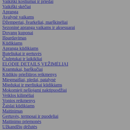
Vaikiški kostiumai ir priedai
Vaikiški skėčiai
Apranga
Avalynė vaikams
Džemperiai, švarkeliai, marškinėliai
Sezoninė apranga vaikams ir aksesuarai
Dovanų kuponai
Išpardavimas
Kūdikiams
Apranga kūdikiams
Buteliukai ir gertuvės
Čiulptukai ir laikikliai
ELODIE DETAILS VEŽIMĖLIAI
Kramtukai, barškučiai
Kūdikių priežiūros reikmenys
Miegmaišiai, pledai, patalynė
Migdukai ir merliukai kūdikiams
Mokomieji nešiojami naktipuodžiai
Veiklos kilimėliai
Vonios reikmenys
Žaislai kūdikiams
Maitinimas
Gertuvės, termosai ir puodeliai
Maitinimo priemonės
Užkandžių dėžutės