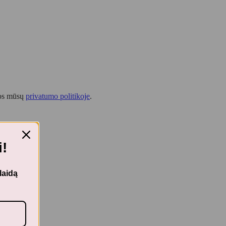
tos mūsų
privatumo politikoje
.
!
laidą