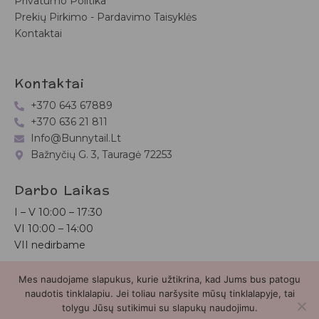
Privatumo Politika
Prekių Pirkimo - Pardavimo Taisyklės
Kontaktai
Kontaktai
+370 643 67889
+370 636 21 811
Info@bunnytail.lt
Bažnyčių G. 3, Tauragė 72253
Darbo Laikas
I – V
10:00 – 17:30
VI
10:00 – 14:00
VII nedirbame
Mes naudojame slapukus, kurie užtikrina, kad Jums bus patogu
Bunnytail.lt
| Copyright 2026 | Svetainė sukurta
Myra.lt
naudotis tinklalapiu. Jei toliau naršysite mūsų tinklalapyje, tai
tolygu Jūsų sutikimui su slapukų naudojimu.
2