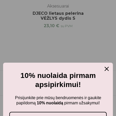
Aksesuarai
DJECO lietaus pelerina
VĖŽLYS dydis S
23,10
€
su PVM
10% nuolaida pirmam
apsipirkimui!
Prisijunkite prie mūsų bendruomenės ir gaukite
papildomą
10% nuolaidą
pirmam užsakymui!