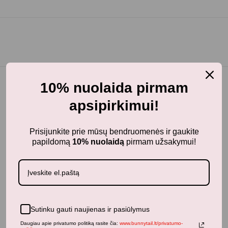
10% nuolaida pirmam
apsipirkimui!
BunnyTail
– vaikiškų prekių krautuvėlė, kurioje rasite
kokybiškus ir stilingus daiktus savo vaikams!
Prisijunkite prie mūsų bendruomenės ir gaukite
papildomą
10% nuolaidą
pirmam užsakymui!
Parduotuvė
Aksesuarai
Apranga
Kūdikiams
Pažaiskime
Sutinku gauti naujienas ir pasiūlymus
Populiariausi
Vaiko Kambarys
Daugiau apie privatumo politiką rasite čia:
www.bunnytail.lt/privatumo-