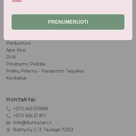
politika
Vasaros Kolekcija
Naujienos
PRENUMERUOTI
Nuorodos
Pradžia
Parduotuvė
Apie Mus
DUK
Privatumo Politika
Prekių Pirkimo - Pardavimo Taisyklės
Kontaktai
Kontaktai
+370 643 67889
+370 636 21 811
Info@bunnytail.lt
Bažnyčių G. 3, Tauragė 72253