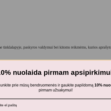
 tinklalapyje, paskyros valdymui bei kitoms reikmėms, kurios aprašy
10% nuolaida pirmam apsipirkimui
ijunkite prie mūsų bendruomenės ir gaukite papildomą
10% nuo
pirmam užsakymui!