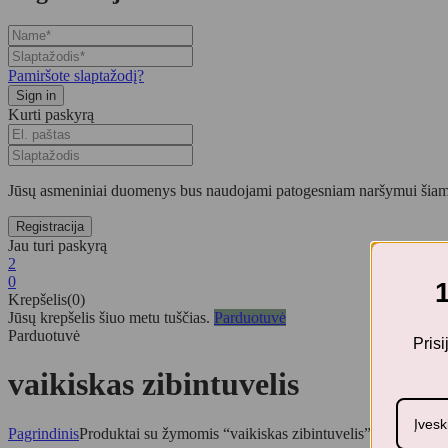
Pamiršote slaptažodį?
Kurti paskyrą
Jūsų asmeniniai duomenys bus naudojami patogesniam naršymui šiame
Jau turi paskyrą
2
0
Krepšelis(0)
Jūsų krepšelis šiuo metu tuščias.
Parduotuvė
Parduotuvė
Pris
vaikiskas zibintuvelis
Pagrindinis
Produktai su žymomis “vaikiskas zibintuvelis”