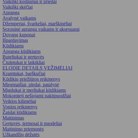
Vaikiški kostiumai ir priedai
Vaikiški skėčiai
Apranga
Avalynė vaikams
Džemperiai, švarkeliai, marškinėliai
Sezoninė apranga vaikams ir aksesuarai
Dovanų kuponai
Išpardavimas
Kūdikiams
Apranga kūdikiams
Buteliukai ir gertuvės
Čiulptukai ir laikikliai
ELODIE DETAILS VEŽIMĖLIAI
Kramtukai, barškučiai
Kūdikių priežiūros reikmenys
Miegmaišiai, pledai, patalynė
Migdukai ir merliukai kūdikiams
Mokomieji nešiojami naktipuodžiai
Veiklos kilimėliai
Vonios reikmenys
Žaislai kūdikiams
Maitinimas
Gertuvės, termosai ir puodeliai
Maitinimo priemonės
Užkandžių dėžutės