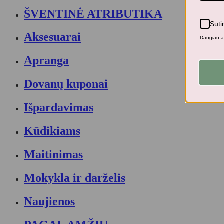
ŠVENTINĖ ATRIBUTIKA
Suti
Aksesuarai
Daugiau ap
Apranga
Dovanų kuponai
Išpardavimas
Kūdikiams
Maitinimas
Mokykla ir darželis
Naujienos