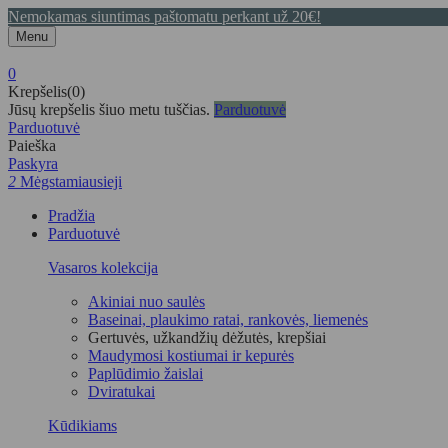
Nemokamas siuntimas paštomatu perkant už 20€!
Menu
0
Krepšelis(0)
Jūsų krepšelis šiuo metu tuščias.
Parduotuvė
Parduotuvė
Paieška
Paskyra
2
Mėgstamiausieji
Pradžia
Parduotuvė
Vasaros kolekcija
Akiniai nuo saulės
Baseinai, plaukimo ratai, rankovės, liemenės
Gertuvės, užkandžių dėžutės, krepšiai
Maudymosi kostiumai ir kepurės
Paplūdimio žaislai
Dviratukai
Kūdikiams