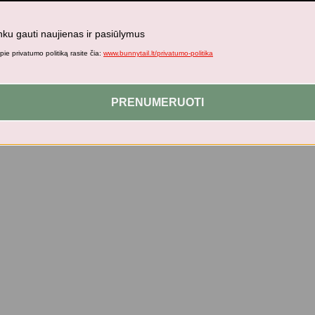
nku gauti naujienas ir pasiūlymus
ie privatumo politiką rasite čia:
www.bunnytail.lt/privatumo-politika
PRENUMERUOTI