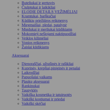
Buteliukai ir gertuvės
Čiulptukai ir laikikliai
ELODIE DETAILS VEŽIMĖLIAI
Kramtukai, barškučiai
Kūdikių priežiūros reikmenys
Miegmaišiai, pledai, patalynė
Migdukai ir merliukai kūdikiams
Mokomieji nešiojami naktipuodžiai
Veiklos kilimėliai
Vonios reikmenys
Žaislai kūdikiams
Aksesuarai
Dienoraščiai, užrašinės ir rašikliai
Kuprinės, krepšiai,piniginės ir penalai
Laikrodžiai
Papuošalai vaikams
Plaukų aksesuarai
Rankinukai
Taupyklės
Vaikiška kosmetika ir tatuiruotės
Vaikiški kostiumai ir priedai
Vaikiški skėčiai