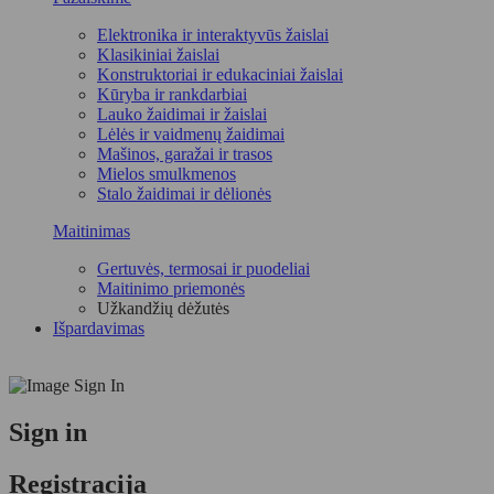
Elektronika ir interaktyvūs žaislai
Klasikiniai žaislai
Konstruktoriai ir edukaciniai žaislai
Kūryba ir rankdarbiai
Lauko žaidimai ir žaislai
Lėlės ir vaidmenų žaidimai
Mašinos, garažai ir trasos
Mielos smulkmenos
Stalo žaidimai ir dėlionės
Maitinimas
Gertuvės, termosai ir puodeliai
Maitinimo priemonės
Užkandžių dėžutės
Išpardavimas
Sign in
Registracija