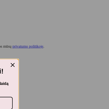
tos mūsų
privatumo politikoje
.
!
laidą