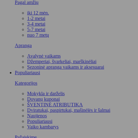
Pagal amžių
iki 12 mėn.
1-2 metai
3-4 metai
5-7 metai
nuo 7 metų
Apranga
Avalynė vaikams
Džemperiai, švarkeliai, marškinėliai
Sezoninė apranga vaikams ir aksesuarai
Populiariausi
Kategorijos
Mokykla ir darželis
Dovanų kuponai
ŠVENTINĖ ATRIBUTIKA
Dviratukai, paspirtukai, mašinėlės ir šalmai
Naujienos
Populiariausi
Vaiko kambarys
Pažaiskime