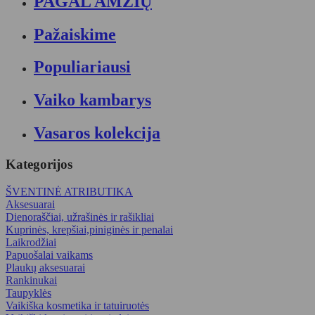
PAGAL AMŽIŲ
Pažaiskime
Populiariausi
Vaiko kambarys
Vasaros kolekcija
Kategorijos
ŠVENTINĖ ATRIBUTIKA
Aksesuarai
Dienoraščiai, užrašinės ir rašikliai
Kuprinės, krepšiai,piniginės ir penalai
Laikrodžiai
Papuošalai vaikams
Plaukų aksesuarai
Rankinukai
Taupyklės
Vaikiška kosmetika ir tatuiruotės