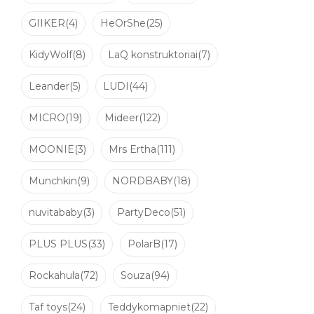
GIIKER
(4)
HeOrShe
(25)
KidyWolf
(8)
LaQ konstruktoriai
(7)
Leander
(5)
LUDI
(44)
MICRO
(19)
Mideer
(122)
MOONIE
(3)
Mrs Ertha
(111)
Munchkin
(9)
NORDBABY
(18)
nuvitababy
(3)
PartyDeco
(51)
PLUS PLUS
(33)
PolarB
(17)
Rockahula
(72)
Souza
(94)
Taf toys
(24)
Teddykomapniet
(22)