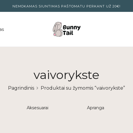
NEMOKAMAS SIUNTIMAS PAŠTOMATU PERKANT UŽ 20€!
as
vaivorykste
Pagrindinis
Produktai su žymomis “vaivorykste”
Aksesuarai
Apranga