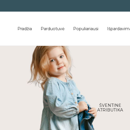
Pradžia
Parduotuvė
Populiariausi
Išpardavim
mbarys
Vasaros kolekcija
ŠVENTINĖ
ATRIBUTIKA