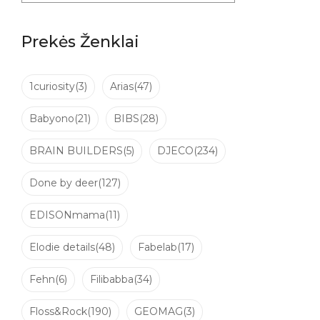
Prekės Ženklai
1curiosity
(3)
Arias
(47)
Babyono
(21)
BIBS
(28)
BRAIN BUILDERS
(5)
DJECO
(234)
Done by deer
(127)
EDISONmama
(11)
Elodie details
(48)
Fabelab
(17)
Fehn
(6)
Filibabba
(34)
Floss&Rock
(190)
GEOMAG
(3)