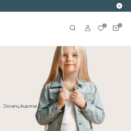
0
2
Dovanų kuponai
Išpardavimas
Kūd