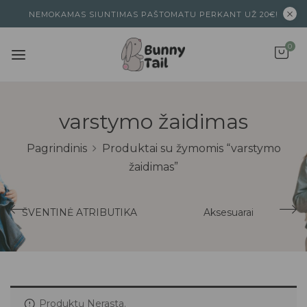
NEMOKAMAS SIUNTIMAS PAŠTOMATU PERKANT UŽ 20€!
0
varstymo žaidimas
Pagrindinis
Produktai su žymomis “varstymo
žaidimas”
ŠVENTINĖ ATRIBUTIKA
Aksesuarai
Produktų Nerasta.