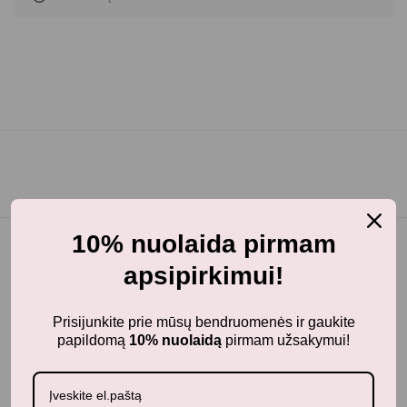
10% nuolaida pirmam
apsipirkimui!
Prisijunkite prie mūsų bendruomenės ir gaukite
papildomą
10% nuolaidą
pirmam užsakymui!
BunnyTail
– vaikiškų prekių krautuvėlė, kurioje rasite
kokybiškus ir stilingus daiktus savo vaikams!