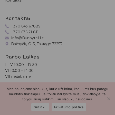
Kontaktai
Kontaktai
+370 643 67889
+370 636 21 811
Info@bunnytail.lt
Bažnyčių G. 3, Tauragė 72253
Darbo Laikas
I – V
10:00 – 17:30
VI
10:00 – 14:00
VII nedirbame
Mes naudojame slapukus, kurie užtikrina, kad Jums bus patogu
Bunnytail.lt
| Copyright 2026 | Svetainė sukurta
Myra.lt
naudotis tinklalapiu. Jei toliau naršysite mūsų tinklalapyje, tai
tolygu Jūsų sutikimui su slapukų naudojimu.
2
Sutinku
Privatumo politika
Parduotuvė
Paieška
Paskyra
Mėgstamiausieji