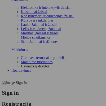
Elektronika ir interaktyvūs žaislai
Klasikiniai žaislai
Konstruktoriai ir edukaciniai žaislai
Kūryba ir rankdarbiai
Lauko žaidimai ir žaislai
Lėlės ir vaidmenų žaidimai
Mašinos, garažai ir trasos
Mielos smulkmenos
Stalo žaidimai ir dėlionės
Maitinimas
Gertuvės, termosai ir puodeliai
Maitinimo priemonės
Užkandžių dėžutės
Išpardavimas
Sign in
Registracija