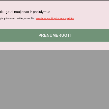
nku gauti naujienas ir pasiūlymus
ie privatumo politiką rasite čia:
www.bunnytail.lt/privatumo-politika
PRENUMERUOTI