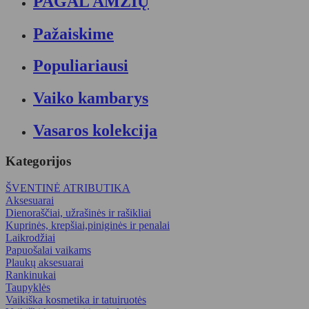
PAGAL AMŽIŲ
Pažaiskime
Populiariausi
Vaiko kambarys
Vasaros kolekcija
Kategorijos
ŠVENTINĖ ATRIBUTIKA
Aksesuarai
Dienoraščiai, užrašinės ir rašikliai
Kuprinės, krepšiai,piniginės ir penalai
Laikrodžiai
Papuošalai vaikams
Plaukų aksesuarai
Rankinukai
Taupyklės
Vaikiška kosmetika ir tatuiruotės