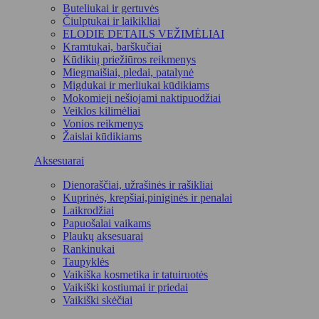
Buteliukai ir gertuvės
Čiulptukai ir laikikliai
ELODIE DETAILS VEŽIMĖLIAI
Kramtukai, barškučiai
Kūdikių priežiūros reikmenys
Miegmaišiai, pledai, patalynė
Migdukai ir merliukai kūdikiams
Mokomieji nešiojami naktipuodžiai
Veiklos kilimėliai
Vonios reikmenys
Žaislai kūdikiams
Aksesuarai
Dienoraščiai, užrašinės ir rašikliai
Kuprinės, krepšiai,piniginės ir penalai
Laikrodžiai
Papuošalai vaikams
Plaukų aksesuarai
Rankinukai
Taupyklės
Vaikiška kosmetika ir tatuiruotės
Vaikiški kostiumai ir priedai
Vaikiški skėčiai