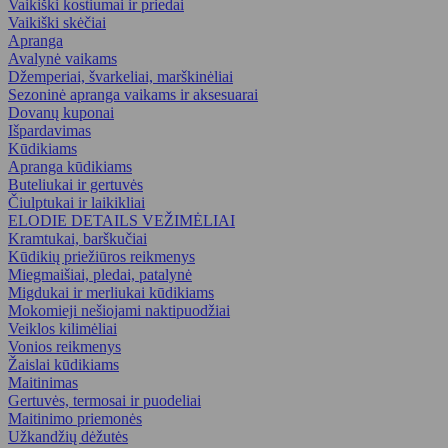
Vaikiški kostiumai ir priedai
Vaikiški skėčiai
Apranga
Avalynė vaikams
Džemperiai, švarkeliai, marškinėliai
Sezoninė apranga vaikams ir aksesuarai
Dovanų kuponai
Išpardavimas
Kūdikiams
Apranga kūdikiams
Buteliukai ir gertuvės
Čiulptukai ir laikikliai
ELODIE DETAILS VEŽIMĖLIAI
Kramtukai, barškučiai
Kūdikių priežiūros reikmenys
Miegmaišiai, pledai, patalynė
Migdukai ir merliukai kūdikiams
Mokomieji nešiojami naktipuodžiai
Veiklos kilimėliai
Vonios reikmenys
Žaislai kūdikiams
Maitinimas
Gertuvės, termosai ir puodeliai
Maitinimo priemonės
Užkandžių dėžutės