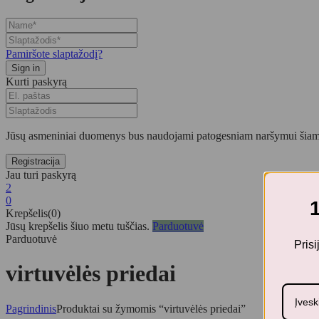
Pamiršote slaptažodį?
Kurti paskyrą
Jūsų asmeniniai duomenys bus naudojami patogesniam naršymui šiame
Jau turi paskyrą
2
0
Krepšelis(0)
Jūsų krepšelis šiuo metu tuščias.
Parduotuvė
Parduotuvė
Pris
virtuvėlės priedai
Pagrindinis
Produktai su žymomis “virtuvėlės priedai”