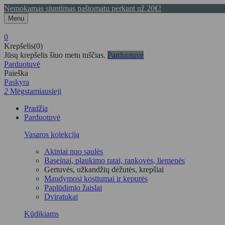
Nemokamas siuntimas paštomatu perkant už 20€!
Menu
0
Krepšelis(0)
Jūsų krepšelis šiuo metu tuščias.
Parduotuvė
Parduotuvė
Paieška
Paskyra
2
Mėgstamiausieji
Pradžia
Parduotuvė
Vasaros kolekcija
Akiniai nuo saulės
Baseinai, plaukimo ratai, rankovės, liemenės
Gertuvės, užkandžių dėžutės, krepšiai
Maudymosi kostiumai ir kepurės
Paplūdimio žaislai
Dviratukai
Kūdikiams