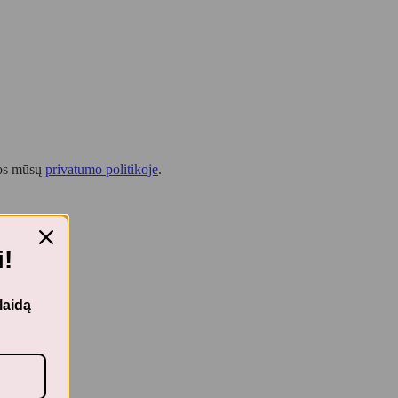
tos mūsų
privatumo politikoje
.
!
laidą