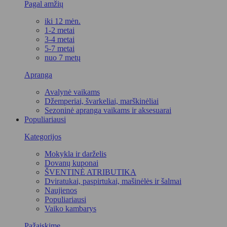
Pagal amžių
iki 12 mėn.
1-2 metai
3-4 metai
5-7 metai
nuo 7 metų
Apranga
Avalynė vaikams
Džemperiai, švarkeliai, marškinėliai
Sezoninė apranga vaikams ir aksesuarai
Populiariausi
Kategorijos
Mokykla ir darželis
Dovanų kuponai
ŠVENTINĖ ATRIBUTIKA
Dviratukai, paspirtukai, mašinėlės ir šalmai
Naujienos
Populiariausi
Vaiko kambarys
Pažaiskime