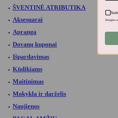
ŠVENTINĖ ATRIBUTIKA
Suti
Aksesuarai
Daugiau ap
Apranga
Dovanų kuponai
Išpardavimas
Kūdikiams
Maitinimas
Mokykla ir darželis
Naujienos