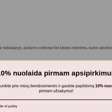
 tinklalapyje, paskyros valdymui bei kitoms reikmėms, kurios aprašy
10% nuolaida pirmam apsipirkimui
ijunkite prie mūsų bendruomenės ir gaukite papildomą
10% nuo
pirmam užsakymui!