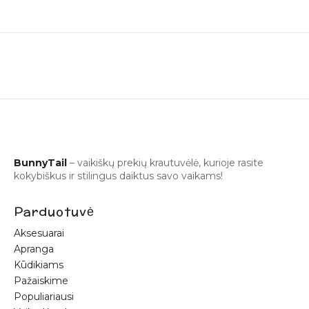
BunnyTail
– vaikiškų prekių krautuvėlė, kurioje rasite
kokybiškus ir stilingus daiktus savo vaikams!
Parduotuvė
Aksesuarai
Apranga
Kūdikiams
Pažaiskime
Populiariausi