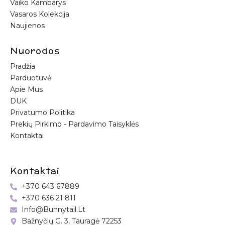
Vaiko Kambarys
Vasaros Kolekcija
Naujienos
Nuorodos
Pradžia
Parduotuvė
Apie Mus
DUK
Privatumo Politika
Prekių Pirkimo - Pardavimo Taisyklės
Kontaktai
Kontaktai
+370 643 67889
+370 636 21 811
Info@bunnytail.lt
Bažnyčių G. 3, Tauragė 72253